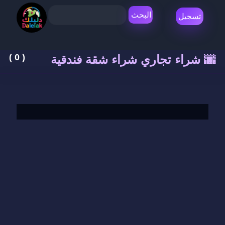
دليلك
( 0 )
شراء شقة فندقية 🌆
شراء تجاري