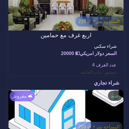
المساحة متر٢ 📏 210
اربع غرف مع حمامين
شراء سكني
السعر دولار امريكي💵 20000
عدد الغرف 4
دمشق / باب الجابية
شراء تجاري
جديد
مفروش 🛋️
المساحة متر٢ 📏 200