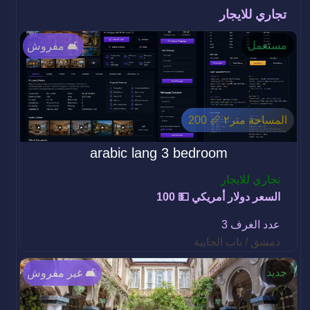
تجاري للايجار
مستعمل
مفروش 🛋️
المساحة متر٢ 📏 200
arabic lang 3 bedroom
تجاري للايجار
السعر دولار أمريكي 💵 100
عدد الغرف 3
دمشق / باب الجابية
جديد
غير مفروش 🛋️