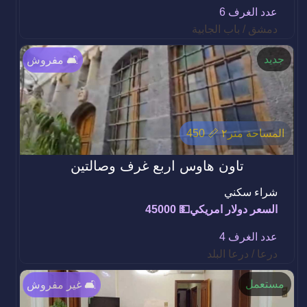
عدد الغرف 6
دمشق / باب الجابية
جديد
مفروش 🛋️
المساحة متر٢ 📏 450
تاون هاوس اربع غرف وصالتين
شراء سكني
السعر دولار امريكي💵 45000
عدد الغرف 4
درعا / درعا البلد
مستعمل
غير مفروش 🛋️