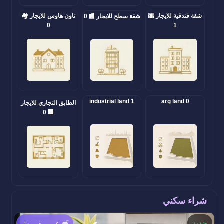
شقة فندقية للايجار 🌆
تاون هاوس للايجار 🏘️
شقة سطح للايجار 🏬 0
0
1
industrial land 1
arg land 0
الطابق التجاري للايجار
🏢 0
شراء سكني
جديد
غير مفروش 🛋️