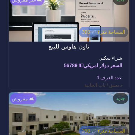
المساحة متر٢ 📏 300
تاون هاوس للبيع
شراء سكني
السعر دولار امريكي💵 56789
عدد الغرف 4
دمشق / باب الجابية
جديد
مفروش 🛋️
المساحة متر٢ 📏 290