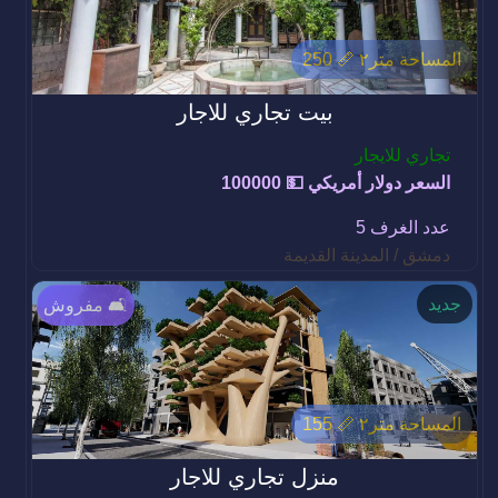
المساحة متر٢ 📏 250
بيت تجاري للاجار
تجاري للايجار
السعر دولار أمريكي 💵 100000
عدد الغرف 5
دمشق / المدينة القديمة
جديد
مفروش 🛋️
المساحة متر٢ 📏 155
منزل تجاري للاجار