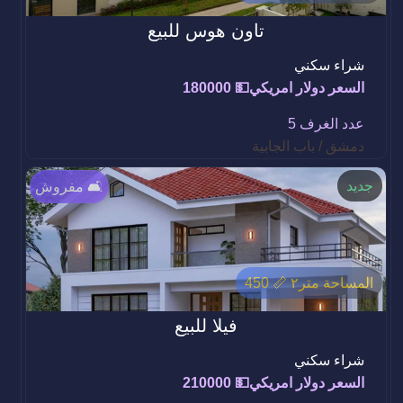
تاون هوس للبيع
شراء سكني
السعر دولار امريكي💵 180000
عدد الغرف 5
دمشق / باب الجابية
جديد
مفروش 🛋️
المساحة متر٢ 📏 450
فيلا للبيع
شراء سكني
السعر دولار امريكي💵 210000