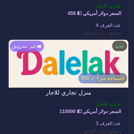
تجاري للايجار
السعر دولار أمريكي 💵 459
عدد الغرف 4
دمشق / باب الجابية
جديد
غير مفروش 🛋️
المساحة متر٢ 📏 950
منزل تجاري للاجار
تجاري للايجار
السعر دولار أمريكي 💵 110000
عدد الغرف 3
دمشق / باب الجابية