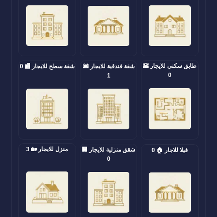
طابق سكني للايجار 🌇
شقة فندقية للايجار 🌆
شقة سطح للايجار 🏬 0
0
1
منزل للايجار 🏡 3
شقق منزلية للايجار 🏢
فيلا للاجار 🏠 0
0