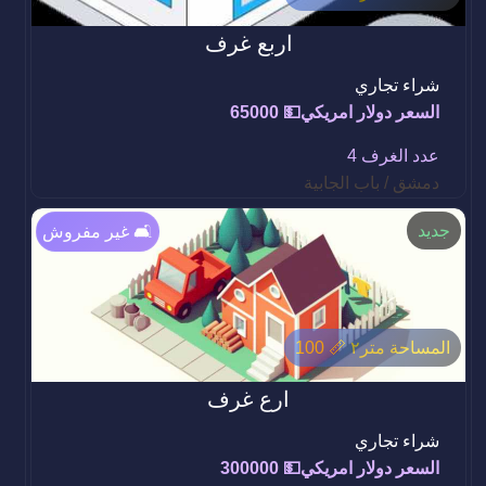
اربع غرف
شراء تجاري
السعر دولار امريكي💵 65000
عدد الغرف 4
دمشق / باب الجابية
جديد
غير مفروش 🛋️
المساحة متر٢ 📏 100
ارع غرف
شراء تجاري
السعر دولار امريكي💵 300000