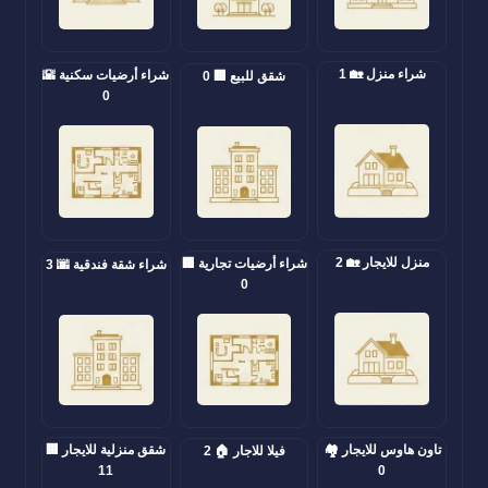
شراء منزل 🏡 1
شراء أرضيات سكنية 🌇
شقق للبيع 🏢 0
0
منزل للايجار 🏡 2
شراء أرضيات تجارية 🏢
شراء شقة فندقية 🌆 3
0
تاون هاوس للايجار 🏘️
شقق منزلية للايجار 🏢
فيلا للاجار 🏠 2
11
0