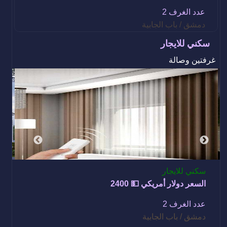
عدد الغرف 2
دمشق / باب الجابية
سكني للايجار
غرفتين وصالة
فيلا
سكني للايجار
س
السعر دولار أمريكي 💵 2400
ا
عدد الغرف 2
ع
دمشق / باب الجابية
د